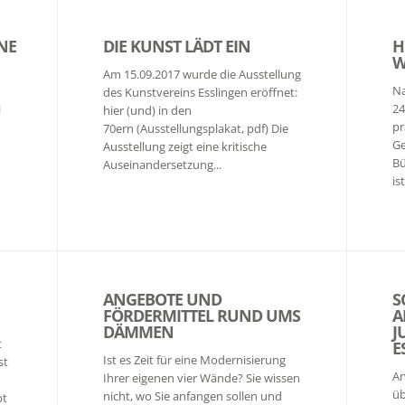
NE
DIE KUNST LÄDT EIN
H
W
Am 15.09.2017 wurde die Ausstellung
Na
des Kunstvereins Esslingen eröffnet:
i
24
hier (und) in den
pr
70ern (Ausstellungsplakat, pdf) Die
G
Ausstellung zeigt eine kritische
Bü
Auseinandersetzung...
is
ANGEBOTE UND
S
FÖRDERMITTEL RUND UMS
A
DÄMMEN
J
t
E
Ist es Zeit für eine Modernisierung
st
An
Ihrer eigenen vier Wände? Sie wissen
üb
nicht, wo Sie anfangen sollen und
bt